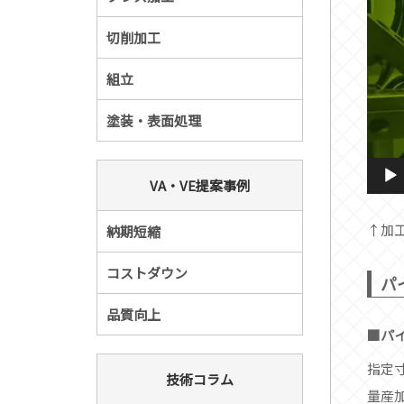
ヤ
ー
切削加工
組立
塗装・表面処理
VA・VE提案事例
↑加
納期短縮
コストダウン
パ
品質向上
パ
指定
技術コラム
量産