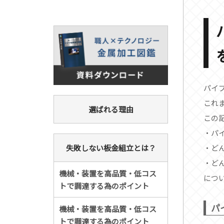
パイ
これ
選ばれる理由
この
・パ
・ど
失敗しない板金組立とは？
・ど
機械・装置を高品質・低コス
につ
トで調達する為のポイント
パ
機械・装置を高品質・低コス
トで調達する為のポイント