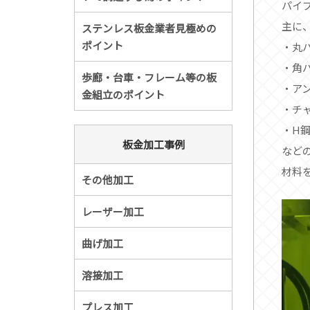
パイ
主に
ステンレス板金業者見極めの
ポイント
・丸
・角
歩廊・台車・フレーム等の板
・ア
金組立のポイント
・チ
・H
板金加工事例
など
材料
その他加工
動
レーザー加工
画
曲げ加工
プ
レ
溶接加工
ー
プレス加工