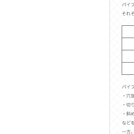
パイ
それ
パイ
・穴
・切
・斜
など
一方