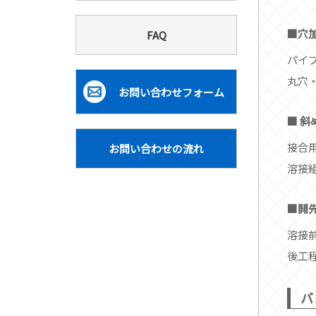
穴
FAQ
パイ
丸穴
お問い合わせフォーム
斜
接合
お問い合わせの流れ
溶接
開
溶接
後工
バ