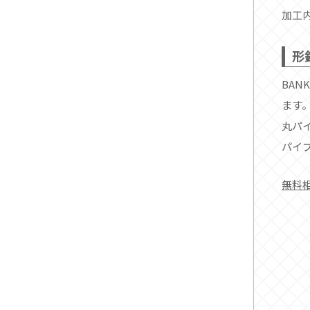
加工
形
BAN
ます
丸パ
パイ
無料